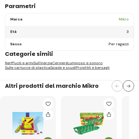
Parametri
Marca
Mikro
Età
3
Sesso
Per ragazzi
Categorie simili
Nerf
Fucili e armi
Sull'inerzia
Cerniere
Luminoso e sonoro
Sulle cartucce di plastica
Spade e scudi
Proiettili e bersagli
Altri prodotti del marchio Mikro