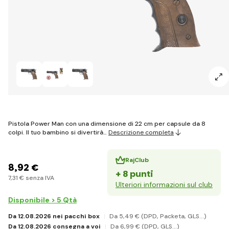
Pistola Power Man con una dimensione di 22 cm per capsule da 8
colpi. Il tuo bambino si divertirà…
Descrizione completa
RajClub
8
,92 €
+ 8 punti
7
,31 €
senza IVA
Ulteriori informazioni sul club
Disponibile > 5 Qtà
Da 12.08.2026 nei pacchi box
Da 5
,49 €
(DPD, Packeta, GLS...)
Da 12.08.2026 consegna a voi
Da 6
,99 €
(DPD, GLS...)