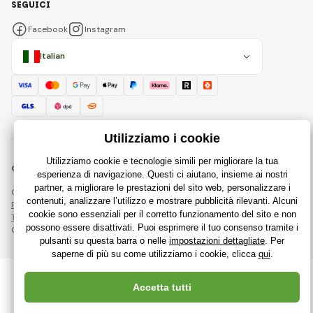
SEGUICI
Facebook
Instagram
Italian
© 2018 - 2026 RajGiocattoli.it, Tutti i diritti riservati
Questa pagina è protetta da reCAPTCHA e si applicano
Regole sulla protezione dei dati personali
aziende Google e le loro
Termini e condizioni
.
Creazione di negozi online performanti da
RIESENIA