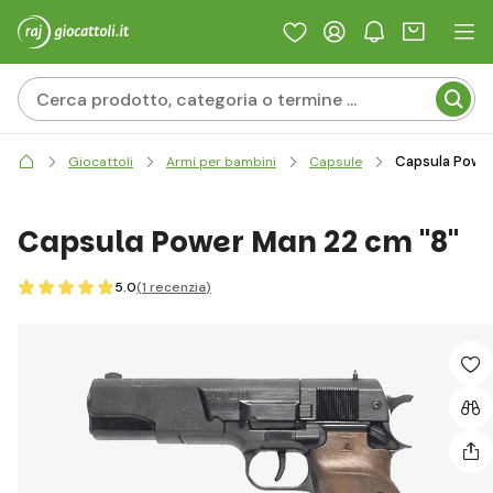
Capsula Power
Giocattoli
Armi per bambini
Capsule
Capsula Power Man 22 cm "8"
5.0
(1
recenzia
)