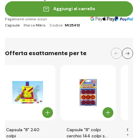
Aggiungi al carrello
Pagamenti online sicuri
Capsule
Marca
Mikro
Codice:
MI25413
Offerta esattamente per te
Capsula "8" 240
Capsule "8" colpi
Capsu
colpi
cerchio 144 colpi su
"8"