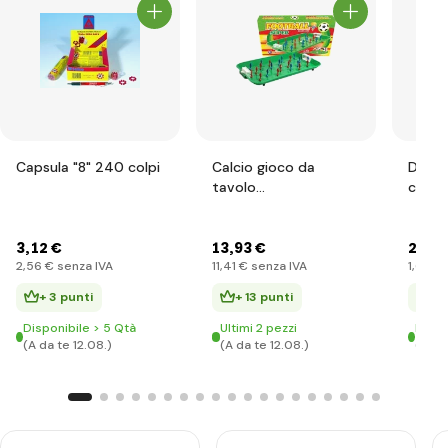
Capsula "8" 240 colpi
Calcio gioco da
Dinow
tavolo
che si
plastica/metallo
cresce
3
,12 €
13
,93 €
2
,03 
2
,56 €
senza IVA
11
,41 €
senza IVA
1
,67 €
s
+ 3 punti
+ 13 punti
+ 
Disponibile > 5 Qtà
Ultimi 2 pezzi
Dispo
(A da te 12.08.)
(A da te 12.08.)
(A da