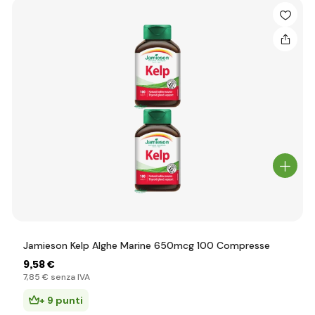
Jamieson Kelp Alghe Marine 650mcg 100 Compresse
9
,58 €
7
,85 €
senza IVA
+ 9 punti