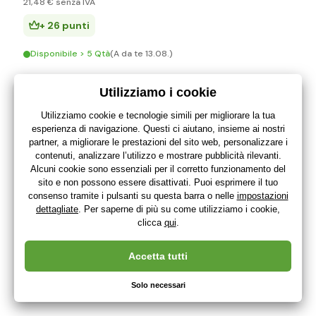
21
,48 €
senza IVA
+ 26 punti
Disponibile > 5 Qtà
(A da te 13.08.)