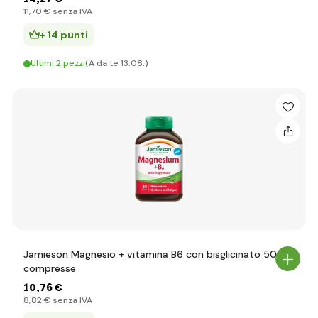
11
,70 €
senza IVA
+ 14 punti
Ultimi 2 pezzi
(A da te 13.08.)
Jamieson Magnesio + vitamina B6 con bisglicinato 50
compresse
10
,76 €
8
,82 €
senza IVA