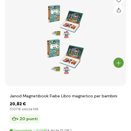
Janod Magnetibook Fiabe Libro magnetico per bambini
20
,82 €
17
,07 €
senza IVA
+ 20 punti
Disponibile > 5 Qtà
(A da te 12.08.)