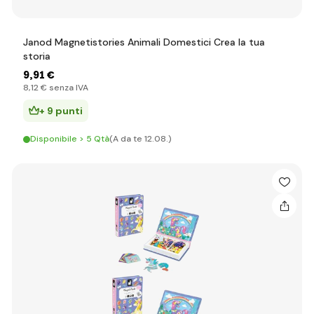
Janod Magnetistories Animali Domestici Crea la tua
storia
9
,91 €
8
,12 €
senza IVA
+ 9 punti
Disponibile > 5 Qtà
(A da te 12.08.)