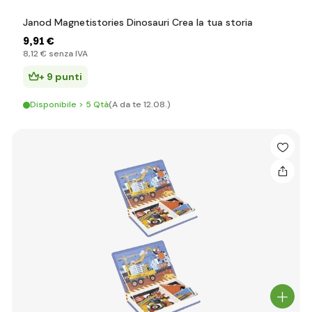
Janod Magnetistories Dinosauri Crea la tua storia
9
,91 €
8
,12 €
senza IVA
+ 9 punti
Disponibile > 5 Qtà
(A da te 12.08.)