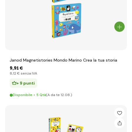
Janod Magnetistories Mondo Marino Crea la tua storia
9
,91 €
8
,12 €
senza IVA
+ 9 punti
Disponibile > 5 Qtà
(A da te 12.08.)