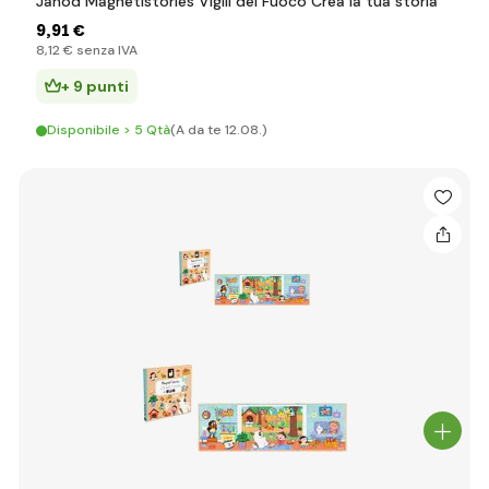
Janod Magnetistories Vigili del Fuoco Crea la tua storia
9
,91 €
8
,12 €
senza IVA
+ 9 punti
Disponibile > 5 Qtà
(A da te 12.08.)