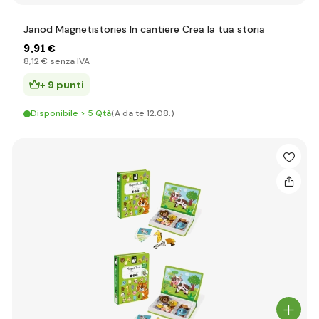
Janod Magnetistories In cantiere Crea la tua storia
9
,91 €
8
,12 €
senza IVA
+ 9 punti
Disponibile > 5 Qtà
(A da te 12.08.)