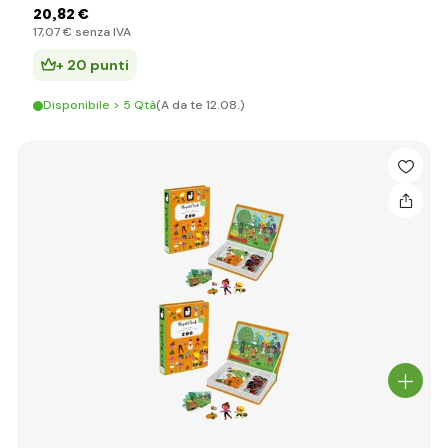
20
,82 €
17
,07 €
senza IVA
+ 20 punti
Disponibile > 5 Qtà
(A da te 12.08.)