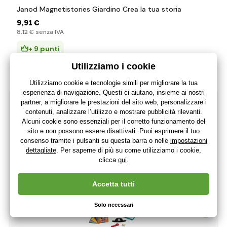
Janod Magnetistories Giardino Crea la tua storia
9
,91 €
8
,12 €
senza IVA
+ 9 punti
Disponibile > 5 Qtà
(A da te 12.08.)