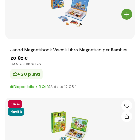
Janod Magnetibook Veicoli Libro Magnetico per Bambini
20
,82 €
17
,07 €
senza IVA
+ 20 punti
Disponibile > 5 Qtà
(A da te 12.08.)
-10%
Novità