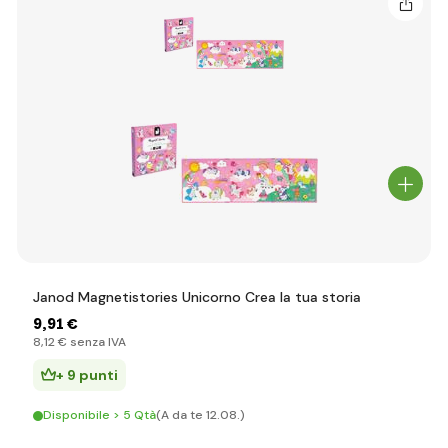
Janod Magnetistories Unicorno Crea la tua storia
9
,91 €
8
,12 €
senza IVA
+ 9 punti
Disponibile > 5 Qtà
(A da te 12.08.)