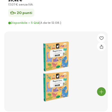
20
,82 €
17
,07 €
senza IVA
+ 20 punti
Disponibile > 5 Qtà
(A da te 12.08.)