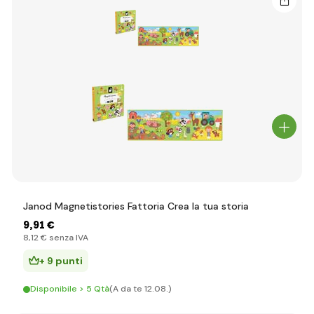
Janod Magnetistories Fattoria Crea la tua storia
9
,91 €
8
,12 €
senza IVA
+ 9 punti
Disponibile > 5 Qtà
(A da te 12.08.)