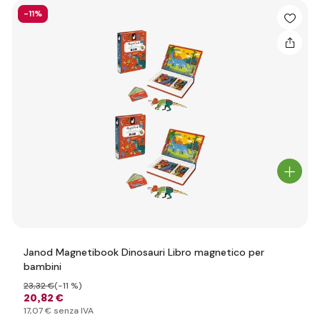
-11%
Janod Magnetibook Dinosauri Libro magnetico per
bambini
23
,32 €
(-11 %)
20
,82 €
17
,07 €
senza IVA