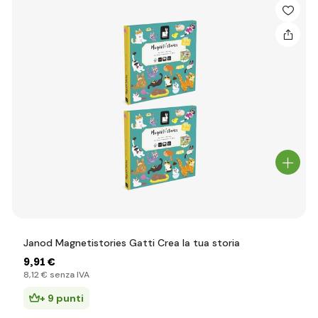
Janod Magnetistories Gatti Crea la tua storia
9
,91 €
8
,12 €
senza IVA
+ 9 punti