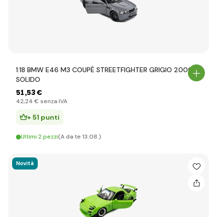
1:18 BMW E46 M3 COUPÉ STREETFIGHTER GRIGIO 2000 -
SOLIDO
51
,53 €
42
,24 €
senza IVA
+ 51 punti
Ultimi 2 pezzi
(A da te 13.08.)
Novità