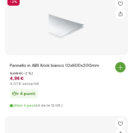
-2%
Pannello in ABS Krick bianco 1.0x600x200mm
5
,08 €
(-2 %)
4
,96 €
4
,07 €
senza IVA
+ 4 punti
Ultimi 4 pezzi
(A da te 13.08.)