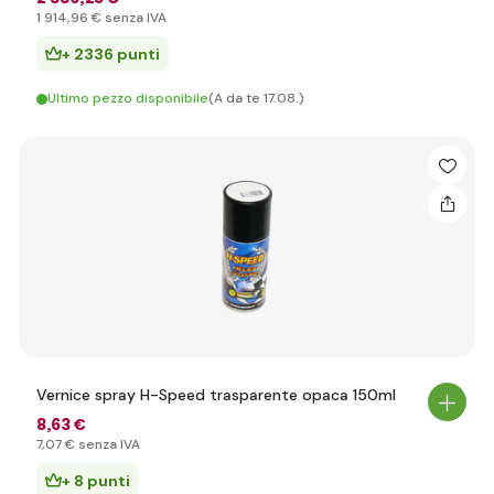
1 914
,96 €
senza IVA
+ 2336 punti
Ultimo pezzo disponibile
(A da te 17.08.)
Vernice spray H-Speed trasparente opaca 150ml
8
,63 €
7
,07 €
senza IVA
+ 8 punti