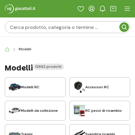
Modelli
Modelli
12662 prodotti
Modelli RC
Accessori RC
Modelli da collezione
RC pezzi di ricambio
Trenini
Svendita ricambi