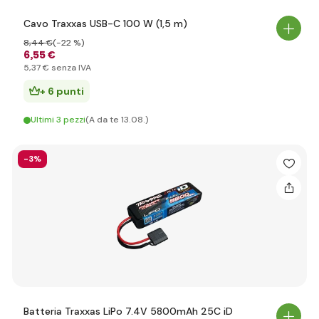
Cavo Traxxas USB-C 100 W (1,5 m)
8
,44 €
(-22 %)
6
,55 €
5
,37 €
senza IVA
+ 6 punti
Ultimi 3 pezzi
(A da te 13.08.)
-3%
Batteria Traxxas LiPo 7.4V 5800mAh 25C iD