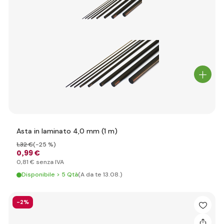
Asta in laminato 4,0 mm (1 m)
1
,32 €
(-25 %)
0
,99 €
0
,81 €
senza IVA
Disponibile > 5 Qtà
(A da te 13.08.)
-2%