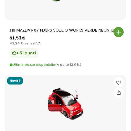
1:18 MAZDA RX7 FD3RS SOLIDO WORKS VERDE NEON 1999
51
,53 €
42
,24 €
senza IVA
+ 51 punti
Ultimo pezzo disponibile
(A da te 13.08.)
Novità