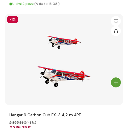
Ultimi 2 pezzi
(A da te 13.08.)
-1%
Hangar 9 Carbon Cub FX-3 4,2 m ARF
2 355
,31 €
(-1 %)
2 336
,25 €