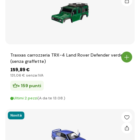
Traxxas carrozzeria TRX-4 Land Rover Defender verde
(senza graffette)
159
,89 €
131
,06 €
senza IVA
+ 159 punti
Ultimi 2 pezzi
(A da te 13.08.)
Novità