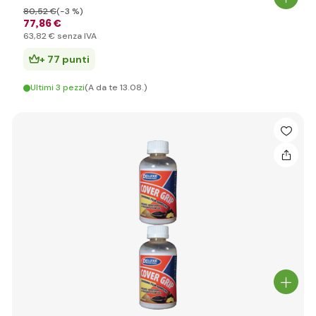
80
,52 €
(-3 %)
77
,86 €
63
,82 €
senza IVA
+ 77 punti
Ultimi 3 pezzi
(A da te 13.08.)