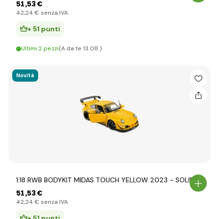
51
,53 €
42
,24 €
senza IVA
+ 51 punti
Ultimi 2 pezzi
(A da te 13.08.)
Novità
1:18 RWB BODYKIT MIDAS TOUCH YELLOW 2023 - SOLIDO
51
,53 €
42
,24 €
senza IVA
+ 51 punti