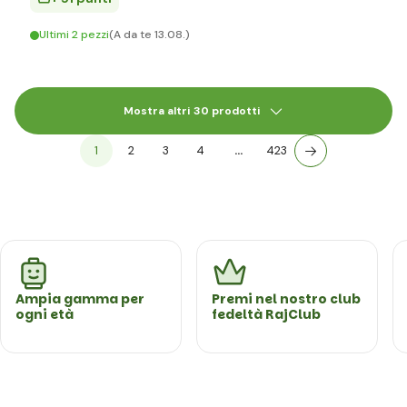
Ultimi 2 pezzi
(A da te 13.08.)
Mostra altri 30 prodotti
1
2
3
4
…
423
Ampia gamma per
Premi nel nostro club
ogni età
fedeltà RajClub