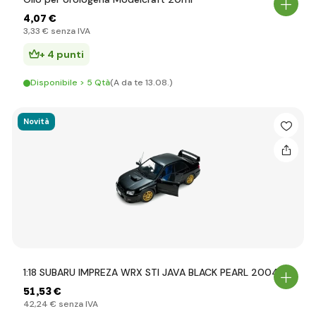
4
,07 €
3
,33 €
senza IVA
+ 4 punti
Disponibile > 5 Qtà
(A da te 13.08.)
Novità
1:18 SUBARU IMPREZA WRX STI JAVA BLACK PEARL 2004
51
,53 €
42
,24 €
senza IVA