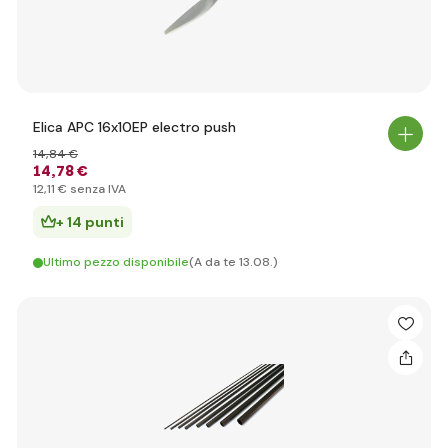
Elica APC 16x10EP electro push
14
,84 €
14
,78 €
12
,11 €
senza IVA
+ 14 punti
Ultimo pezzo disponibile
(A da te 13.08.)