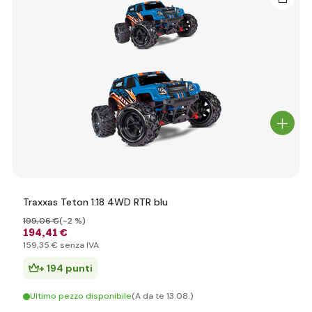
Traxxas Teton 1:18 4WD RTR blu
199
,06 €
(-2 %)
194
,41 €
159
,35 €
senza IVA
+ 194 punti
Ultimo pezzo disponibile
(A da te 13.08.)