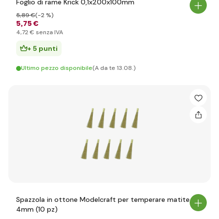
Foglio di rame Krick 0,1x200x100mm
5
,89 €
(-2 %)
5
,75 €
4
,72 €
senza IVA
+ 5 punti
Ultimo pezzo disponibile
(A da te 13.08.)
Spazzola in ottone Modelcraft per temperare matite
4mm (10 pz)