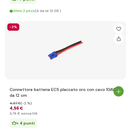
Ultimi 2 pezzi
(A da te 13.08.)
-2%
Connettore batteria EC5 placcato oro con cavo 10AWG
da 12 cm
4
,67 €
(-2 %)
4
,56 €
3
,74 €
senza IVA
+ 4 punti