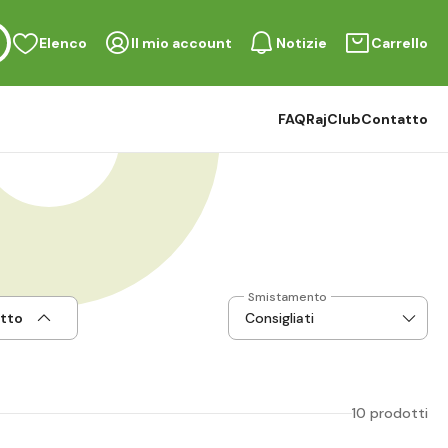
Elenco
Il mio account
Notizie
Carrello
FAQ
RajClub
Contatto
Smistamento
otto
10 prodotti