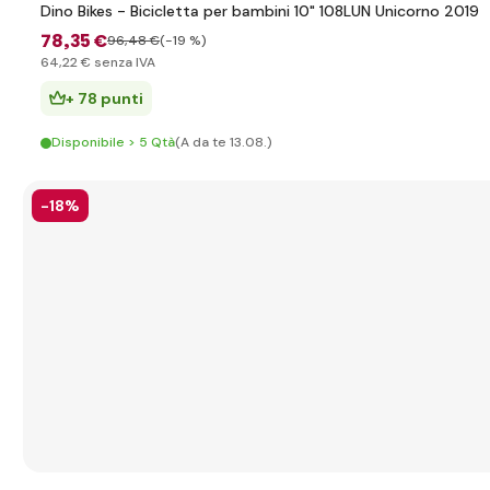
Dino Bikes - Bicicletta per bambini 10" 108LUN Unicorno 2019
78
,35 €
96
,48 €
(-19 %)
64
,22 €
senza IVA
+ 78 punti
Disponibile > 5 Qtà
(A da te 13.08.)
-18%