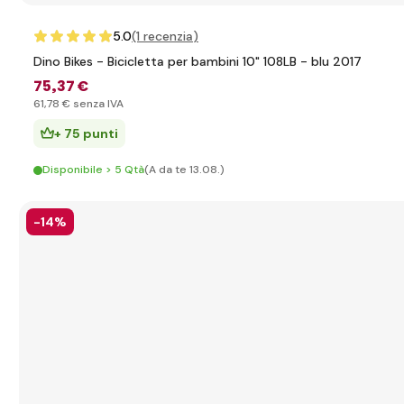
5.0
(1
recenzia
)
Dino Bikes - Bicicletta per bambini 10" 108LB - blu 2017
75
,37 €
61
,78 €
senza IVA
+ 75 punti
Disponibile > 5 Qtà
(A da te 13.08.)
-14%