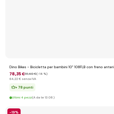
Dino Bikes - Bicicletta per bambini 10" 108FLB con freno anter
78
,35 €
91
,40 €
(-14 %)
64
,22 €
senza IVA
+ 78 punti
Ultimi 4 pezzi
(A da te 13.08.)
-19%