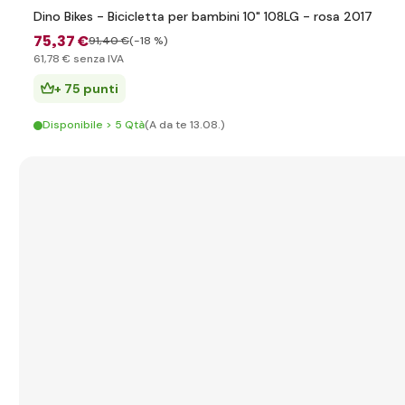
Dino Bikes - Bicicletta per bambini 10" 108LG - rosa 2017
75
,37 €
91
,40 €
(-18 %)
61
,78 €
senza IVA
+ 75 punti
Disponibile > 5 Qtà
(A da te 13.08.)