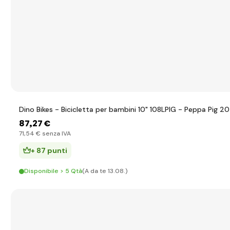
Dino Bikes - Bicicletta per bambini 10" 108LPIG - Peppa Pig 2
87
,27 €
71
,54 €
senza IVA
+ 87 punti
Disponibile > 5 Qtà
(A da te 13.08.)