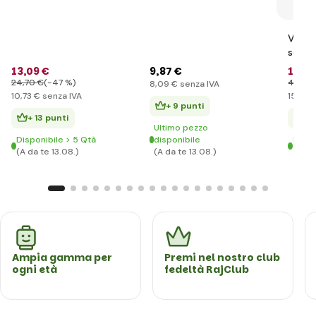
Valige
scienz
13
,09 €
9
,87 €
19
,11
24
,70 €
(-47 %)
44
,54
8
,09 €
senza IVA
10
,73 €
senza IVA
15
,66 
+ 9 punti
+ 13 punti
+ 
Ultimo pezzo
Disponibile > 5 Qtà
disponibile
Dispo
(A da te 13.08.)
(A da te 13.08.)
(A da
Ampia gamma per
Premi nel nostro club
ogni età
fedeltà RajClub