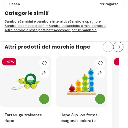
Sesso
Per ragazze
Categorie simili
Bambole
Bambini e bambole interattive
Bambole spagnole
Bambole da fiaba e da film
Bambole classiche e mini bambole
Altre bambole
Teste pettinate
Accessori per le bambole
Altri prodotti del marchio Hape
-47%
-57%
Tartaruga trainante
Hape Slip-on forme
Hape
esagonali colorate