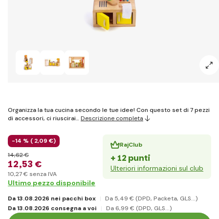
Organizza la tua cucina secondo le tue idee! Con questo set di 7 pezzi
di accessori, ci riuscirai…
Descrizione completa
-14 % (
2
,09 €
)
RajClub
14
,62 €
+ 12 punti
12
,53 €
Ulteriori informazioni sul club
10
,27 €
senza IVA
Ultimo pezzo disponibile
Da 13.08.2026 nei pacchi box
Da 5
,49 €
(DPD, Packeta, GLS...)
Da 13.08.2026 consegna a voi
Da 6
,99 €
(DPD, GLS...)