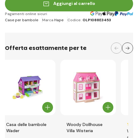
Aggiungi al carrello
Pagamenti online sicuri
Case per bambole
Marca
Hape
Codice:
OLP1088E3453
Offerta esattamente per te
Casa delle bambole
Woody Dollhouse
Wader
Villa Wisteria
Wood
acces