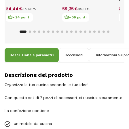
24
,44 €
59
,35 €
25
,9
35
,48 €
89
,17 €
+ 24 punti
+ 59 punti
+ 
Descrizione e parametri
Recensioni
Informazioni sul pr
Descrizione del prodotto
Organizza la tua cucina secondo le tue idee!
Con questo set di 7 pezzi di accessori, ci riuscirai sicuramente.
La confezione contiene
un mobile da cucina