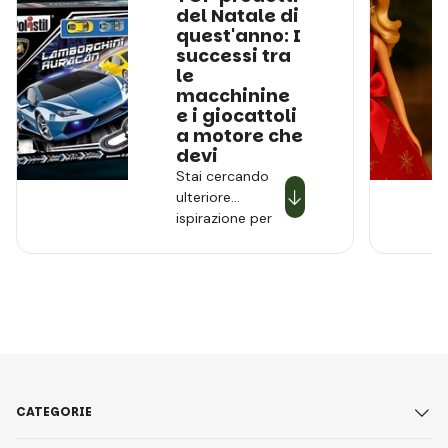
del Natale di
quest'anno: I
successi tra
le
macchinine
e i giocattoli
a motore che
devi
Stai cercando
ulteriore
ispirazione per
regali che
quest'anno
illumineranno gli
occhi dei
bambini?
Continuiamo
con una
panoramica dei
più caldi
CATEGORIE
successi del