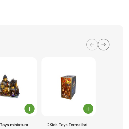
 Toys miniatura
2Kids Toys Fermalibri
2Kids Toys 