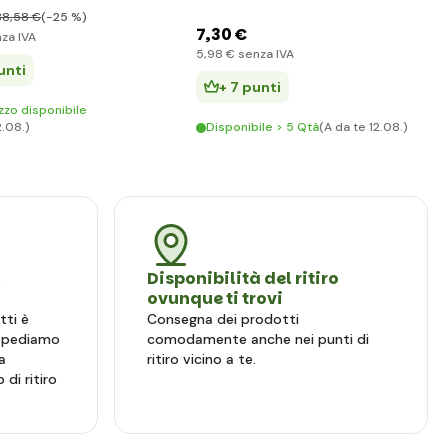
38
,58 €
(-25 %)
7
,30 €
za IVA
5
,98 €
senza IVA
unti
+ 7 punti
zzo disponibile
2.08.)
Disponibile > 5 Qtà
(A da te 12.08.)
l
Disponibilità del ritiro
ovunque ti trovi
tti è
Consegna dei prodotti
 spediamo
comodamente anche nei punti di
a
ritiro vicino a te.
 di ritiro