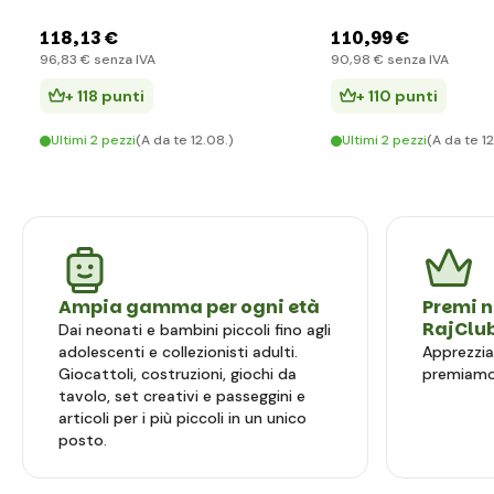
118
,13 €
110
,99 €
96
,83 €
senza IVA
90
,98 €
senza IVA
+ 118 punti
+ 110 punti
Ultimi 2 pezzi
(A da te 12.08.)
Ultimi 2 pezzi
(A da te 1
Ampia gamma per ogni età
Premi n
RajClu
Dai neonati e bambini piccoli fino agli
adolescenti e collezionisti adulti.
Apprezzia
Giocattoli, costruzioni, giochi da
premiamo 
tavolo, set creativi e passeggini e
articoli per i più piccoli in un unico
posto.