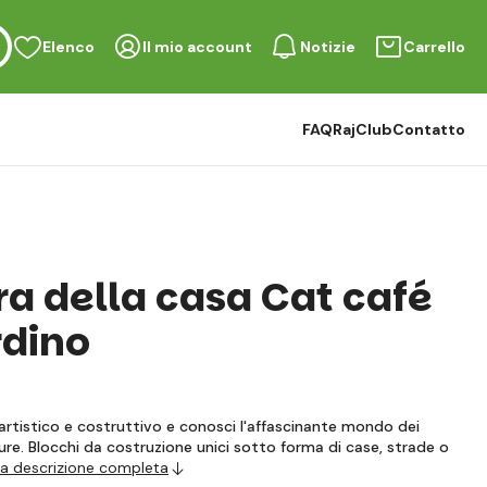
Elenco
Il mio account
Notizie
Carrello
FAQ
RajClub
Contatto
ra della casa Cat café
rdino
 artistico e costruttivo e conosci l'affascinante mondo dei
ture. Blocchi da costruzione unici sotto forma di case, strade o
 la descrizione completa