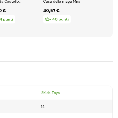
tello
Casa della maga Mira
casetta Casa
o
di Darcy
0 €
40
,57 €
39
,92 €
61 punti
+ 40 punti
+ 39 pun
2Kids Toys
14