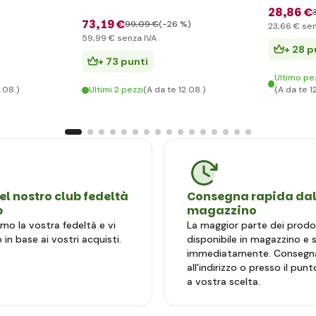
28
,86 €
73
,19 €
99
,09 €
(-26 %)
23
,66 €
sen
59
,99 €
senza IVA
+ 28 p
+ 73 punti
Ultimo pe
2.08.)
Ultimi 2 pezzi
(A da te 12.08.)
(A da te 1
el nostro club fedeltà
Consegna rapida da
b
magazzino
mo la vostra fedeltà e vi
La maggior parte dei prodo
in base ai vostri acquisti.
disponibile in magazzino e
immediatamente. Consegn
all'indirizzo o presso il punto
a vostra scelta.