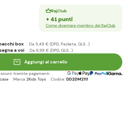
RajClub
+ 41 punti
Come diventare membro del RajClub
 pacchi box
Da 5
,49 €
(DPD, Packeta, GLS...)
segna a voi
Da 6
,99 €
(DPD, GLS...)
Aggiungi al carrello
o sicuro tramite pagamenti
 case
Marca
2Kids Toys
Codice:
DD2DM2111