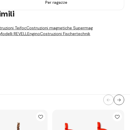
Per ragazze
imili
ruzioni Teifoc
Costruzioni magnetiche Supermag
Modelli REVELL
Engino
Costruzioni Fischertechnik