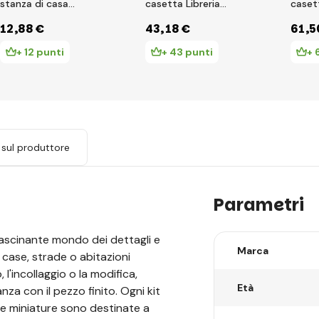
stanza di casa
casetta Libreria
casetta Cas
Adabella
all'angolo
Huolu
12
,88 €
43
,18 €
61
,5
+ 12 punti
+ 43 punti
+ 
 sul produttore
Parametri
ffascinante mondo dei dettagli e
Marca
 case, strade o abitazioni
l'incollaggio o la modifica,
Età
nza con il pezzo finito. Ogni kit
e miniature sono destinate a