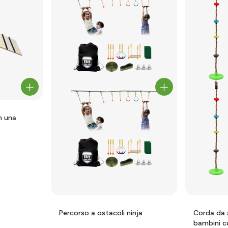
n una
Percorso a ostacoli ninja
Corda da 
bambini co