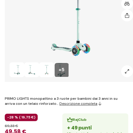
+5
PRIMO LIGHTS monopattino a 3 ruote per bambini dai 3 anni in su
arriva con un telaio rinforzato…
Descrizione completa
-28 % (
19
,75 €
)
RajClub
69
,33 €
+ 49 punti
49
,58 €