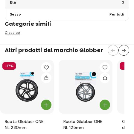
Età
3
Sesso
Per tutti
Categorie simili
Classico
Altri prodotti del marchio Globber
-17%
-58%
Ruota Globber ONE
Ruota Globber ONE
Globb
NL 230mm
NL 125mm
di pro
ragazz