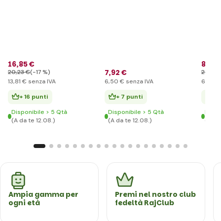
rosa
16
,85 €
8
,42 
7
,92 €
20
,23 €
(-17 %)
20
,23 
13
,81 €
senza IVA
6
,50 €
senza IVA
6
,90 €
+ 16 punti
+ 7 punti
+ 
Disponibile > 5 Qtà
Disponibile > 5 Qtà
Dispo
(A da te 12.08.)
(A da te 12.08.)
(A da
Ampia gamma per
Premi nel nostro club
ogni età
fedeltà RajClub