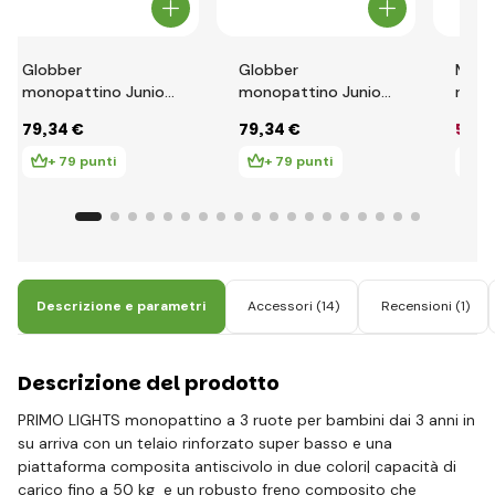
Globber
Globber
Mono
monopattino Junior
monopattino Junior
ruote
Foldable lights
Foldable lights
Globb
79
,34 €
79
,34 €
59
,5
Ecologic - Pistachio
Ecologic - Berry
Light
Illum
+ 79 punti
+ 79 punti
+ 
Descrizione e parametri
Accessori
(14)
Recensioni
(1)
Descrizione del prodotto
PRIMO LIGHTS monopattino a 3 ruote per bambini dai 3 anni in
su arriva con un telaio rinforzato super basso e una
piattaforma composita antiscivolo in due colori| capacità di
carico fino a 50 kg e un robusto freno composito che