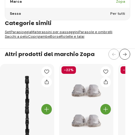
Marca
Zopa
Sesso
Per tutti
Categorie simili
Set
Parapioggia
Materassini per passeggini
Parasole e ombrelli
Sacchi a pelo
Coprigambe
Borse
Rotelle e talai
Altri prodotti del marchio Zopa
-22%
-26%