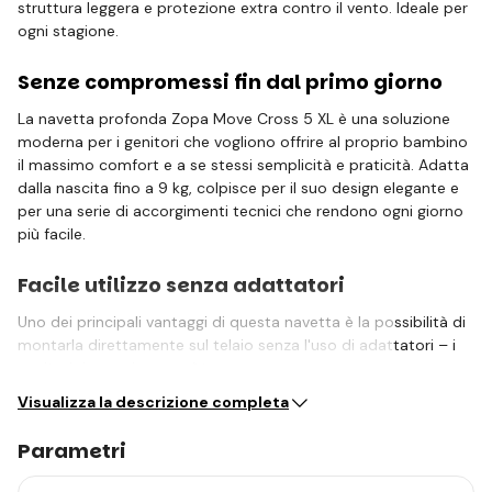
struttura leggera e protezione extra contro il vento. Ideale per
ogni stagione.
Senze compromessi fin dal primo giorno
La navetta profonda Zopa Move Cross 5 XL è una soluzione
moderna per i genitori che vogliono offrire al proprio bambino
il massimo comfort e a se stessi semplicità e praticità. Adatta
dalla nascita fino a 9 kg, colpisce per il suo design elegante e
per una serie di accorgimenti tecnici che rendono ogni giorno
più facile.
Facile utilizzo senza adattatori
Uno dei principali vantaggi di questa navetta è la possibilità di
montarla direttamente sul telaio senza l'uso di adattatori – i
genitori risparmiano così tempo e…
Visualizza la descrizione completa
Parametri