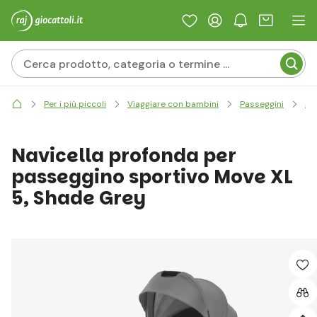
Per i più piccoli
Viaggiare con bambini
Passeggini
Ac
Navicella profonda per
passeggino sportivo Move XL
5, Shade Grey