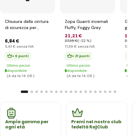
Chiusura della cintura
Zopa Guanti invernali
Guanti
di sicurezza per
Fluffy, Foggy Grey
grigi
seggiolini auto
21
,21 €
16
,76
DELUXE, Nero
6
,84 €
27
,35 €
(-22 %)
22
,58 
5
,61 €
senza IVA
17
,39 €
senza IVA
13
,74 €
+ 6 punti
+ 21 punti
+ 
Ultimo pezzo
Ultimo pezzo
Ultim
disponibile
disponibile
dispo
(A da te 14.08.)
(A da te 14.08.)
(A da
Ampia gamma per
Premi nel nostro club
ogni età
fedeltà RajClub