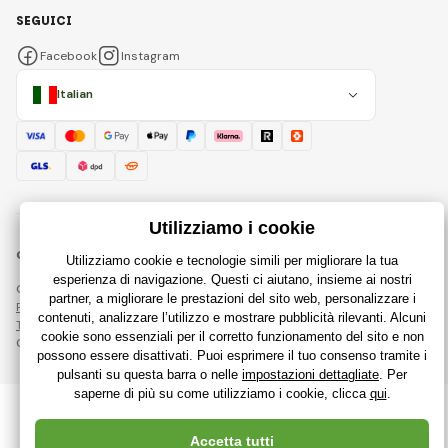
SEGUICI
Facebook
Instagram
Italian
© 2018 - 2026 RajGiocattoli.it, Tutti i diritti riservati
Questa pagina è protetta da reCAPTCHA e si applicano
Regole sulla protezione dei dati personali
aziende Google e le loro
Termini e condizioni
.
Creazione di negozi online performanti da
RIESENIA