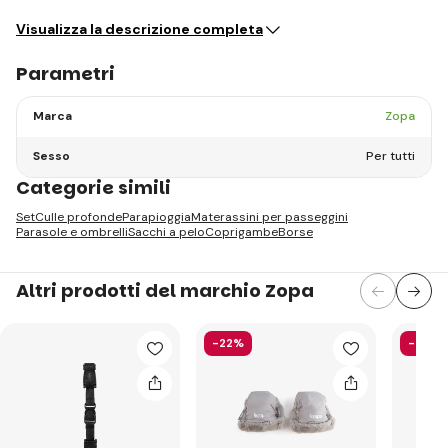
Visualizza la descrizione completa
Parametri
Marca
Zopa
Sesso
Per tutti
Categorie simili
Set
Culle profonde
Parapioggia
Materassini per passeggini
Parasole e ombrelli
Sacchi a pelo
Coprigambe
Borse
Altri prodotti del marchio Zopa
-22%
-26%