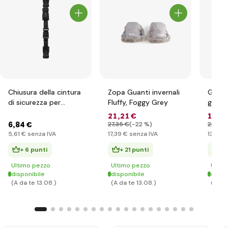
Chiusura della cintura
Zopa Guanti invernali
Guanti
di sicurezza per
Fluffy, Foggy Grey
grigi
seggiolini auto
21
,21 €
16
,76
DELUXE, Nero
6
,84 €
27
,35 €
(-22 %)
22
,58 
5
,61 €
senza IVA
17
,39 €
senza IVA
13
,74 €
+ 6 punti
+ 21 punti
+ 
Ultimo pezzo
Ultimo pezzo
Ultim
disponibile
disponibile
dispo
(A da te 13.08.)
(A da te 13.08.)
(A da 