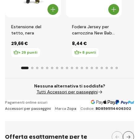
Estensione del
Fodera Jersey per
36
tetto, nera
carrozzina New Baby
Ne
grigia 35x75 cm
29
,66 €
8
,44 €
37
+ 29 punti
+ 8 punti
Nessuna alternativa ti soddisfa?
Tutti Accessori per passeggini
Pagamenti online sicuri
Accessori per passeggini
Marca
Zopa
Codice:
BD8595114406302
Offerta esattamente per te