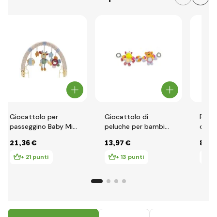
Giocattolo per
Giocattolo di
Foder
passeggino Baby Mix
peluche per bambini
carro
fiori, orsetti e
Baby Mix,
grigi
21
,36 €
13
,97 €
8
,44
stelline
ippopotamo e
scimmia.
+ 21 punti
+ 13 punti
+ 