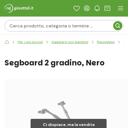
Per i più piccoli
Viaggiare con bambini
Passeggini
Ac
Segboard 2 gradino, Nero
Ci dispiace, ma la vendita