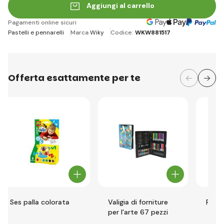
Aggiungi al carrello
Pagamenti online sicuri
Pastelli e pennarelli
Marca
Wiky
Codice:
WKW881517
Offerta esattamente per te
Ses palla colorata
Valigia di forniture
Pennar
per l'arte 67 pezzi