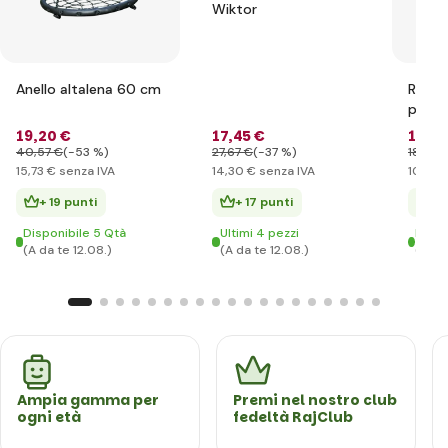
Wiktor
Anello altalena 60 cm
Regis
per b
acces
19
,20 €
17
,45 €
12
,88
40
,57 €
(-53 %)
27
,67 €
(-37 %)
18
,20 
15
,73 €
senza IVA
14
,30 €
senza IVA
10
,56 
+ 19 punti
+ 17 punti
+ 
Disponibile 5 Qtà
Ultimi 4 pezzi
Dispo
(A da te 12.08.)
(A da te 12.08.)
(A da
Ampia gamma per
Premi nel nostro club
ogni età
fedeltà RajClub