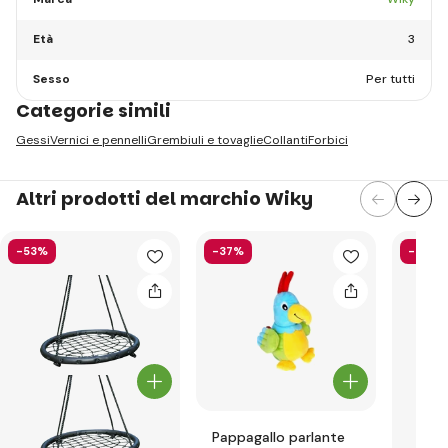
Età
3
Sesso
Per tutti
Categorie simili
Gessi
Vernici e pennelli
Grembiuli e tovaglie
Collanti
Forbici
Altri prodotti del marchio Wiky
-53%
-37%
-29%
Pappagallo parlante