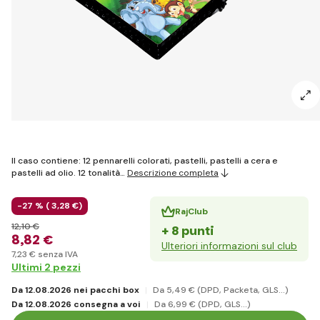
Il caso contiene: 12 pennarelli colorati, pastelli, pastelli a cera e
pastelli ad olio. 12 tonalità…
Descrizione completa
-27 % (
3
,28 €
)
RajClub
12
,10 €
+ 8 punti
8
,82 €
Ulteriori informazioni sul club
7
,23 €
senza IVA
Ultimi 2 pezzi
Da 12.08.2026 nei pacchi box
Da 5
,49 €
(DPD, Packeta, GLS...)
Da 12.08.2026 consegna a voi
Da 6
,99 €
(DPD, GLS...)