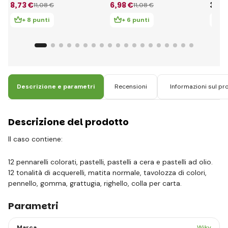
8
,73 €
6
,98 €
3
,69
11
,08 €
11
,08 €
+ 8 punti
+ 6 punti
+ 
Descrizione e parametri
Recensioni
Informazioni sul pr
Descrizione del prodotto
Il caso contiene:
12 pennarelli colorati, pastelli, pastelli a cera e pastelli ad olio.
12 tonalità di acquerelli, matita normale, tavolozza di colori,
pennello, gomma, grattugia, righello, colla per carta.
Parametri
Marca
Wiky