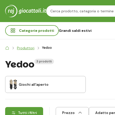
Categorie
prodotti
Grandi saldi estivi
Yedoo
Produttori
Yedoo
3 prodotti
Giochi all'aperto
Tutti i filtri
Prezzo
Adatto per 