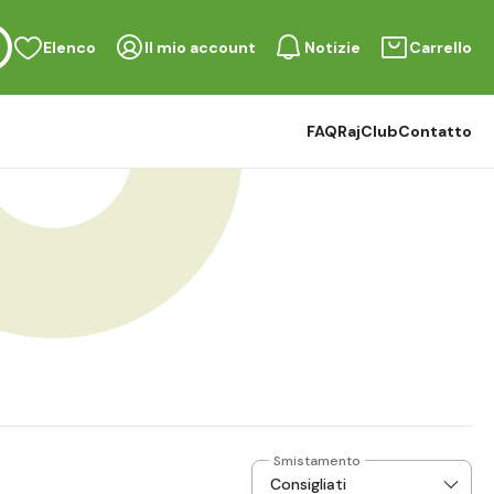
Elenco
Il mio account
Notizie
Carrello
FAQ
RajClub
Contatto
Smistamento