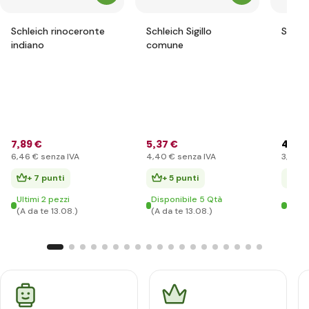
Schleich rinoceronte
Schleich Sigillo
Schlei
indiano
comune
7
,89 €
5
,37 €
4
,86 
6
,46 €
senza IVA
4
,40 €
senza IVA
3
,98 €
+ 7 punti
+ 5 punti
+ 
Ultimi 2 pezzi
Disponibile 5 Qtà
Ultim
(A da te 13.08.)
(A da te 13.08.)
(A da