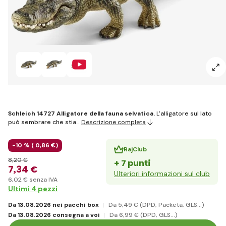
Schleich 14727 Alligatore della fauna selvatica.
L'alligatore sul lato
può sembrare che stia…
Descrizione completa
-10 % (
0
,86 €
)
RajClub
8
,20 €
+ 7 punti
7
,34 €
Ulteriori informazioni sul club
6
,02 €
senza IVA
Ultimi 4 pezzi
Da 13.08.2026 nei pacchi box
Da 5
,49 €
(DPD, Packeta, GLS...)
Da 13.08.2026 consegna a voi
Da 6
,99 €
(DPD, GLS...)