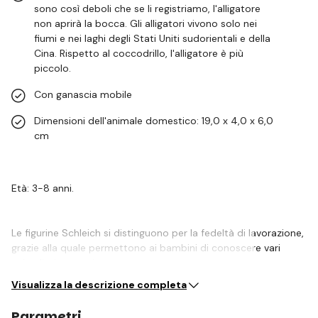
sono così deboli che se li registriamo, l'alligatore
non aprirà la bocca. Gli alligatori vivono solo nei
fiumi e nei laghi degli Stati Uniti sudorientali e della
Cina. Rispetto al coccodrillo, l'alligatore è più
piccolo.
Con ganascia mobile
Dimensioni dell'animale domestico: 19,0 x 4,0 x 6,0
cm
Età: 3-8 anni.
Le figurine Schleich si distinguono per la fedeltà di lavorazione,
grazie alla quale permettono ai bambini di conoscere vari
animali, siano essi…
Visualizza la descrizione completa
Parametri