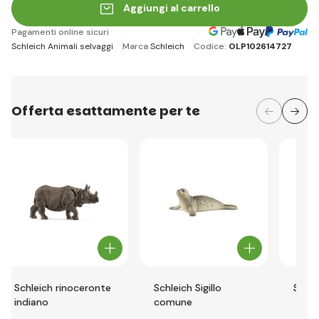
Aggiungi al carrello
Pagamenti online sicuri
Schleich Animali selvaggi
Marca
Schleich
Codice:
OLP102614727
Offerta esattamente per te
Schleich rinoceronte
Schleich Sigillo
Schle
indiano
comune