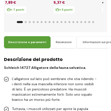
7
,89 €
5
,37 €
4
,86
+ 7 punti
+ 5 punti
+ 
Descrizione e parametri
Recensioni
Informazioni sul pr
Descrizione del prodotto
Schleich 14727 Alligatore della fauna selvatica.
L'alligatore sul lato può sembrare che stia ridendo -
i denti nella sua mascella inferiore non sono visibili
di lato. È un pericoloso predatore. Ha muscoli
masticatori estremamente forti. Solo uno squalo
bianco ha un morso più forte.
Tuttavia, i muscoli utilizzati per aprire la papula