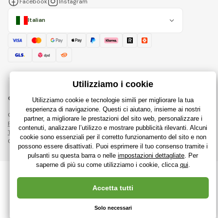
Facebook
Instagram
Italian
© 2018 - 2026 RajGiocattoli.it, Tutti i diritti riservati
Questa pagina è protetta da reCAPTCHA e si applicano
Regole sulla protezione dei dati personali
aziende Google e le loro
Termini e condizioni
.
Creazione di negozi online performanti da
RIESENIA