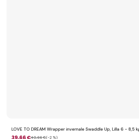
LOVE TO DREAM Wrapper invernale Swaddle Up, Lilla 6 - 8,5 k
39
,66 €
40
,66 €
(-2 %)