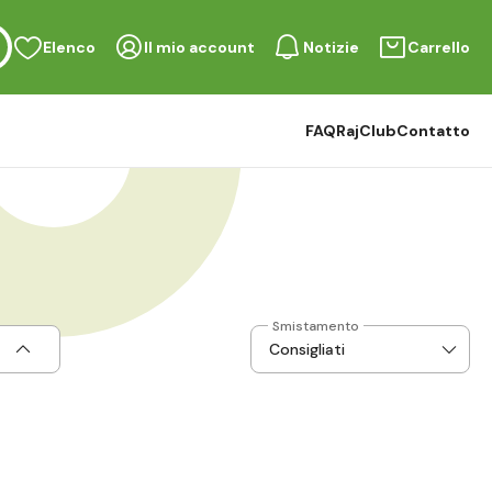
Elenco
Il mio account
Notizie
Carrello
FAQ
RajClub
Contatto
Smistamento