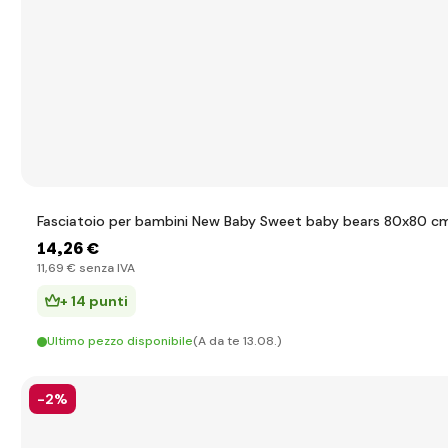
Fasciatoio per bambini New Baby Sweet baby bears 80x80 c
14
,26 €
11
,69 €
senza IVA
+ 14 punti
Ultimo pezzo disponibile
(A da te 13.08.)
-2%