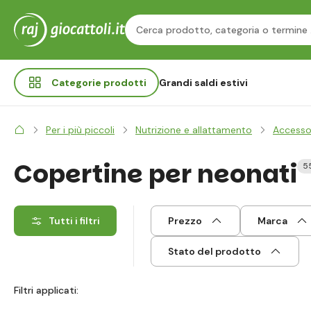
Categorie
prodotti
Grandi saldi estivi
Per i più piccoli
Nutrizione e allattamento
Accessor
Copertine per neonati
5
Tutti i filtri
Prezzo
Marca
Stato del prodotto
Filtri applicati: