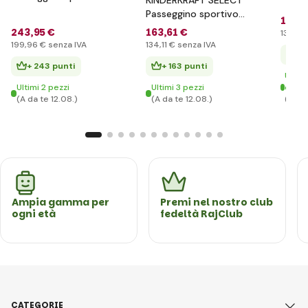
Nubi 2 Beige sabbia
Rine J
Passeggino sportivo
163
,6
Prem
Rine Moonlight Grey,
243
,95 €
163
,61 €
134
,11 
Premium
199
,96 €
senza IVA
134
,11 €
senza IVA
+ 
+ 243 punti
+ 163 punti
Ultim
Ultimi 2 pezzi
Ultimi 3 pezzi
dispo
(A da te 12.08.)
(A da te 12.08.)
(A da 
Ampia gamma per
Premi nel nostro club
ogni età
fedeltà RajClub
CATEGORIE