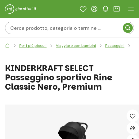
Per i più piccoli
Viaggiare con bambini
Passeggini
Spo
KINDERKRAFT SELECT
Passeggino sportivo Rine
Classic Nero, Premium