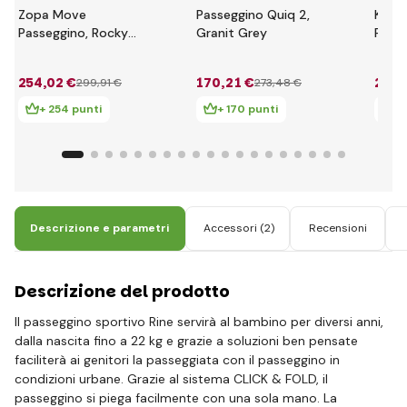
Zopa Move
Passeggino Quiq 2,
KIND
Passeggino, Rocky
Granit Grey
Passe
Grey/Argento
Nubi 
254
,02 €
170
,21 €
243
,
299
,91 €
273
,48 €
+ 254 punti
+ 170 punti
+ 
Descrizione e parametri
Accessori
(2)
Recensioni
Descrizione del prodotto
Il passeggino sportivo Rine servirà al bambino per diversi anni,
dalla nascita fino a 22 kg e grazie a soluzioni ben pensate
faciliterà ai genitori la passeggiata con il passeggino in
condizioni urbane. Grazie al sistema CLICK & FOLD, il
passeggino si piega facilmente con una sola mano. La