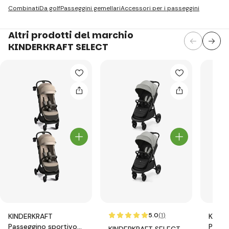
Combinati
Da golf
Passeggini gemellari
Accessori per i passeggini
Altri prodotti del marchio
KINDERKRAFT SELECT
5.0
(1
)
KINDERKRAFT
KINDE
Passeggino sportivo
Passe
KINDERKRAFT SELECT