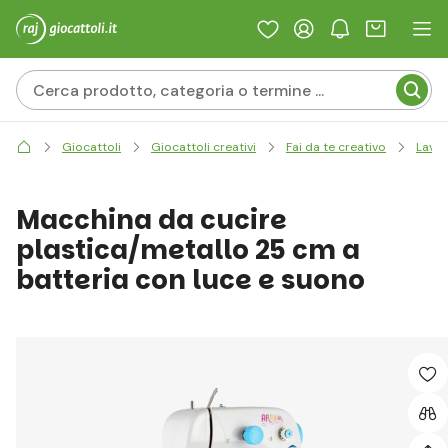
Giocattoli
Giocattoli creativi
Fai da te creativo
Lavor
Macchina da cucire
plastica/metallo 25 cm a
batteria con luce e suono