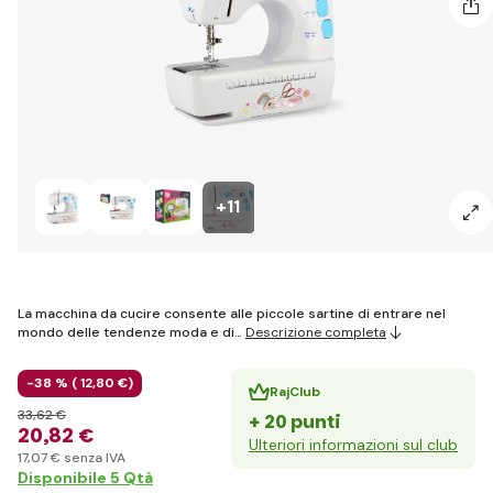
+11
La macchina da cucire consente alle piccole sartine di entrare nel
mondo delle tendenze moda e di…
Descrizione completa
-38 % (
12
,80 €
)
RajClub
33
,62 €
+ 20 punti
20
,82 €
Ulteriori informazioni sul club
17
,07 €
senza IVA
Disponibile 5 Qtà