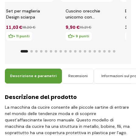
Set per maglieria
Cuscino orecchie
Bigji
Design sciarpa
unicorno con
che l
paillettes 30 x 30
11
,03 €
9
,90 €
3
,52
18
,20 €
19
,21 €
cm
+ 11 punti
+ 9 punti
+ 
Descrizione e parametri
Recensioni
Informazioni sul pr
Descrizione del prodotto
La macchina da cucire consente alle piccole sartine di entrare
nel mondo delle tendenze moda e di scoprire
quest'affascinante lavoro manuale. Questo modello di
macchina da cucire ha una struttura in metallo, bobine, fili, ma
soprattutto ha una copertura protettiva in plastica per l'ago.