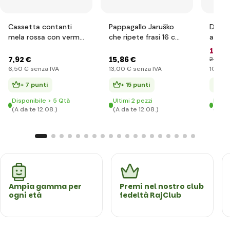
Cassetta contanti
Pappagallo Jaruško
Diver
mela rossa con verme
che ripete frasi 16 cm
acqua
per chiave plastica
a batterie con suono
gonfi
12
,63
11x10cm
con a
7
,92 €
15
,86 €
25
,66 
in una
6
,50 €
senza IVA
13
,00 €
senza IVA
10
,35 
+ 7 punti
+ 15 punti
+ 
Disponibile > 5 Qtà
Ultimi 2 pezzi
Dispo
(A da te 12.08.)
(A da te 12.08.)
(A da
Ampia gamma per
Premi nel nostro club
ogni età
fedeltà RajClub