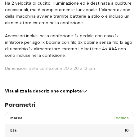
Ha 2 velocità di cucito, illuminazione ed è destinata a cuciture
occasionali, ma è completamente funzionale. L'alimentazione
della macchina avviene tramite batterie a stilo o è incluso un
alimentatore esterno nella confezione.
Accessori inclusi nella confezione: 1x pedale con cavo 1x
infilatore per ago 1x bobina con filo 3x bobine senza filo 1x ago
di ricambio 1x alimentatore esterno Le batterie 4x AAA non
sono incluse nella confezione.
Dimensioni della confezione 30 x 26 x 13 cm
Adatto per bambini a…
Visualizza la descrizione completa
Parametri
Marca
Teddies
Età
10