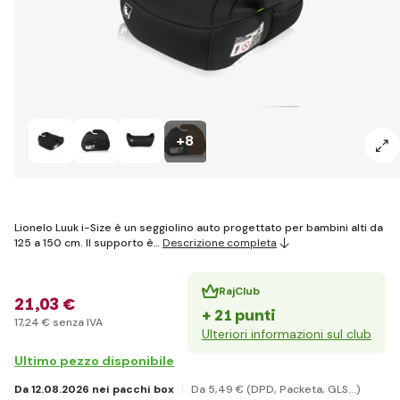
+8
Lionelo Luuk i-Size è un seggiolino auto progettato per bambini alti da
125 a 150 cm. Il supporto è…
Descrizione completa
RajClub
21
,03 €
+ 21 punti
17
,24 €
senza IVA
Ulteriori informazioni sul club
Ultimo pezzo disponibile
Da 12.08.2026 nei pacchi box
Da 5
,49 €
(DPD, Packeta, GLS...)