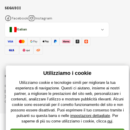
SEGUICI
Facebook
Instagram
Italian
© 2018 - 2026 RajGiocattoli.it, Tutti i diritti riservati
Questa pagina è protetta da reCAPTCHA e si applicano
Regole sulla protezione dei dati personali
aziende Google e le loro
Termini e condizioni
.
Creazione di negozi online performanti da
RIESENIA