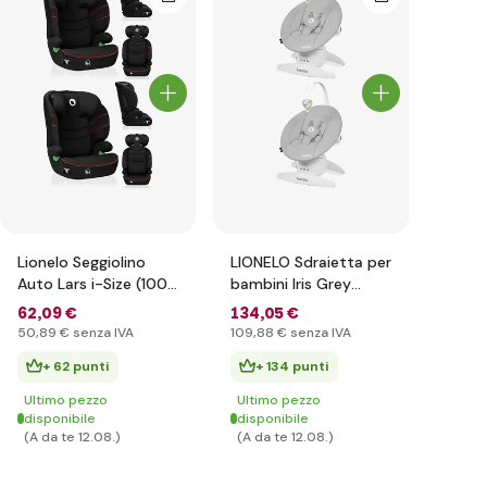
Lionelo Seggiolino
LIONELO Sdraietta per
Auto Lars i-Size (100-
bambini Iris Grey
150 cm) Sporty Black
Concrete, 0m+
62
,09 €
134
,05 €
Red
50
,89 €
senza IVA
109
,88 €
senza IVA
+ 62 punti
+ 134 punti
Ultimo pezzo
Ultimo pezzo
disponibile
disponibile
(A da te 12.08.)
(A da te 12.08.)