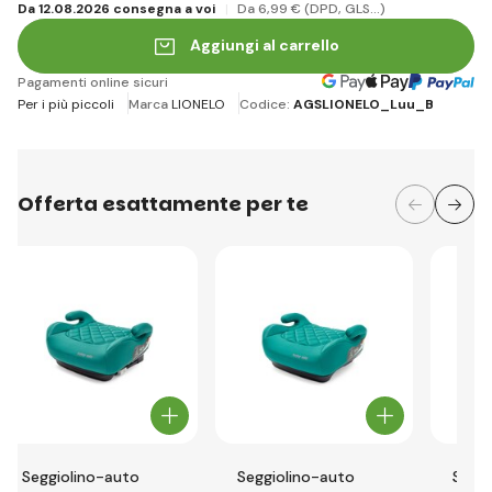
Da 12.08.2026 consegna a voi
Da 6
,99 €
(DPD, GLS...)
Aggiungi al carrello
Pagamenti online sicuri
Per i più piccoli
Marca
LIONELO
Codice:
AGSLIONELO_Luu_B
Offerta esattamente per te
Seggiolino-auto
Seggiolino-auto
Seggi