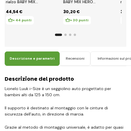
rialzo BABY MIX
BABY MIX HERO
rialz
HERO Plus ISOFIX I-
emerald
HERO 
44
,54 €
30
,20 €
30
,8
SIZE smeraldo
+ 44 punti
+ 30 punti
+ 
Descrizione e parametri
Recensioni
Informazioni sul pr
Descrizione del prodotto
Lionelo Luuk i-Size è un seggiolino auto progettato per
bambini alti da 125 a 150 cm.
Il supporto è destinato al montaggio con le cinture di
sicurezza dell'auto, in direzione di marcia.
Grazie al metodo di montaggio universale, è adatto per quasi