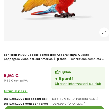
Schleich 14737 uccello domestico Ara arakanga.
Questo
pappagallo viene dal Sud America. È grande,…
Descrizione completa
RajClub
6
,94 €
+ 6 punti
5
,69 €
senza IVA
Ulteriori informazioni sul club
Ultimi 3 pezzi
Da 12.08.2026 nei pacchi box
Da 5
,49 €
(DPD, Packeta, GLS...)
Da 12.08.2026 consegna a voi
Da 6
,99 €
(DPD, GLS...)