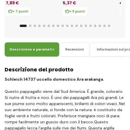
7
,89 €
5
,37 €
4
,86
+ 7 punti
+ 5 punti
+ 
Descrizione e parametri
Recensioni
Informazioni sul pr
Descrizione del prodotto
Schleich 14737 uccello domestico Ara arakanga.
Questo pappagallo viene dal Sud America. È grande, colorato.
Si nutre di frutta e noci. È uno dei pappagalli Ara più grandi. Le
sue piume sono molto appariscenti, brillanti di colori vivaci. Nel
suo ambiente naturale, si fonde con la natura: è costituito da
foglie verdi e frutti colorati. Preferisce mangiare noci di para:
rompe facilmente un guscio duro con il becco.Questo
pappagallo lecca l'argilla sulle rive dei fiumi. Questa argilla