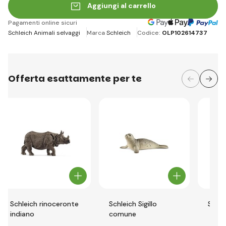
Aggiungi al carrello
Pagamenti online sicuri
Schleich Animali selvaggi
Marca
Schleich
Codice:
OLP102614737
Offerta esattamente per te
Schleich rinoceronte
Schleich Sigillo
Schle
indiano
comune