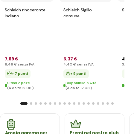
Schleich rinoceronte
Schleich Sigillo
Schlei
indiano
comune
7
,89 €
5
,37 €
4
,86 
6
,46 €
senza IVA
4
,40 €
senza IVA
3
,98 €
+ 7 punti
+ 5 punti
+ 
Ultimi 2 pezzi
Disponibile 5 Qtà
Ultim
(A da te 12.08.)
(A da te 12.08.)
(A da
Ampia gamma per
Premi nel nostro club