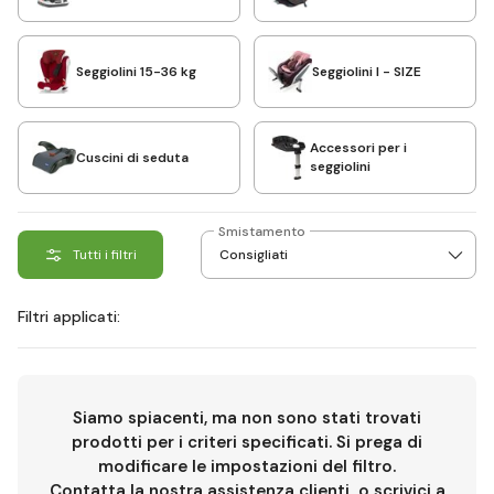
Seggiolini 15-36 kg
Seggiolini I - SIZE
Accessori per i
Cuscini di seduta
seggiolini
Smistamento
Tutti i filtri
Filtri applicati:
Siamo spiacenti, ma non sono stati trovati
prodotti per i criteri specificati. Si prega di
modificare le impostazioni del filtro.
Contatta la nostra assistenza clienti
o scrivici a