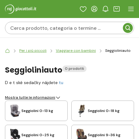
Per i più piccoli
Viaggiare con bambini
Seggioliniauto
Seggioliniauto
0 prodotti
D e t ské sedačky nájdete
tu
Mostra tutte le informazioni
Seggiolini 0-13 kg
Seggiolini 0-18 kg
Seggiolini 0-25 kg
Seggiolini 9-36 kg