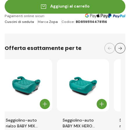
Aggiungi al carrello
Pagamenti online sicuri
Cuscini di seduta
Marca
Zopa
Codice:
BD8595114478156
Offerta esattamente per te
Seggiolino-auto
Seggiolino-auto
Seggi
rialzo BABY MIX
BABY MIX HERO
rialz