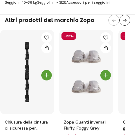
Seggiolini 15-36 kg
Seggiolini I - SIZE
Accessori per i seggiolini
Altri prodotti del marchio Zopa
-22%
-26%
Chiusura della cintura
Zopa Guanti invernali
Guanti
di sicurezza per
Fluffy, Foggy Grey
grigi
seggiolini auto