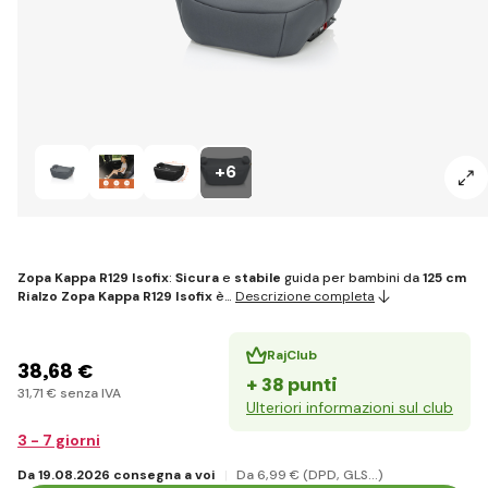
+6
Zopa Kappa R129 Isofix
:
Sicura
e
stabile
guida per bambini da
125 cm
Rialzo Zopa Kappa R129 Isofix
è…
Descrizione completa
RajClub
38
,68 €
+ 38 punti
31
,71 €
senza IVA
Ulteriori informazioni sul club
3 - 7 giorni
Da 19.08.2026 consegna a voi
Da 6
,99 €
(DPD, GLS...)