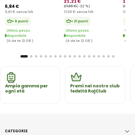
21
,21 €
16
,76
DELUXE, Nero
6
,84 €
27
,35 €
(-22 %)
22
,58 
5
,61 €
senza IVA
17
,39 €
senza IVA
13
,74 €
+ 6 punti
+ 21 punti
+ 
Ultimo pezzo
Ultimo pezzo
Ultim
disponibile
disponibile
dispo
(A da te 12.08.)
(A da te 12.08.)
(A da 
Ampia gamma per
Premi nel nostro club
ogni età
fedeltà RajClub
CATEGORIE