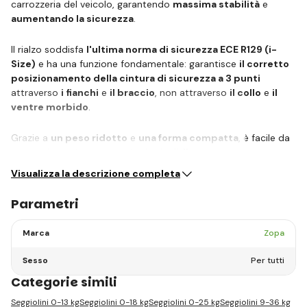
carrozzeria del veicolo, garantendo
massima stabilità
e
aumentando la sicurezza
.
Il rialzo soddisfa
l'ultima norma di sicurezza ECE R129 (i-
Size)
e ha una funzione fondamentale: garantisce
il corretto
posizionamento della cintura di sicurezza a 3 punti
attraverso
i fianchi
e
il braccio
, non attraverso
il collo
e
il
ventre morbido
.
Grazie a
un peso ridotto
e
una forma compatta
, è facile da
maneggiare e trasportare tra i veicoli.
Il…
Visualizza la descrizione completa
Parametri
Marca
Zopa
Sesso
Per tutti
Categorie simili
Seggiolini 0-13 kg
Seggiolini 0-18 kg
Seggiolini 0-25 kg
Seggiolini 9-36 kg