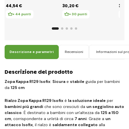
HERO Plus ISOFIX I-
emerald
HERO 
44
,54 €
30
,20 €
30
,8
SIZE smeraldo
+ 44 punti
+ 30 punti
+ 
Descrizione e parametri
Recensioni
Informazioni sul pr
Descrizione del prodotto
Zopa Kappa R129 Isofix
:
Sicura
e
stabile
guida per bambini
da
125 cm
Rialzo Zopa Kappa R129 Isofix
è
la soluzione ideale
per
bambini più grandi
che sono cresciuti da
un seggiolino auto
classico
. È destinato a bambini con un'altezza da
125 a 150
cm
, corrispondente a un'età di circa
7 anni
. Grazie a
un
attacco Isofix
, il rialzo è
saldamente collegato
alla